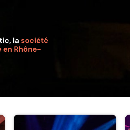
ic, la
société
e en Rhône-