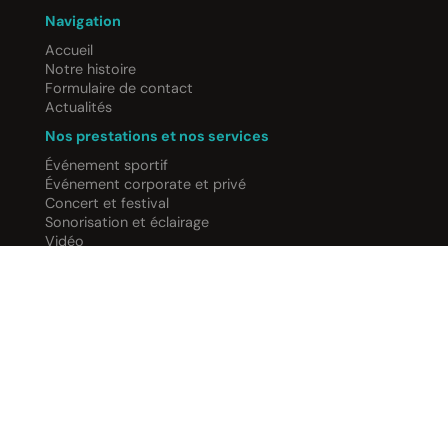
Navigation
Accueil
Notre histoire
Formulaire de contact
Actualités
Nos prestations et nos services
Événement sportif
Événement corporate et privé
Concert et festival
Sonorisation et éclairage
Vidéo
Structure et scène
Annexes
Mentions légales
Politique de confidentialité
Politique de cookies
Un site internet réalisé sur-mesure par