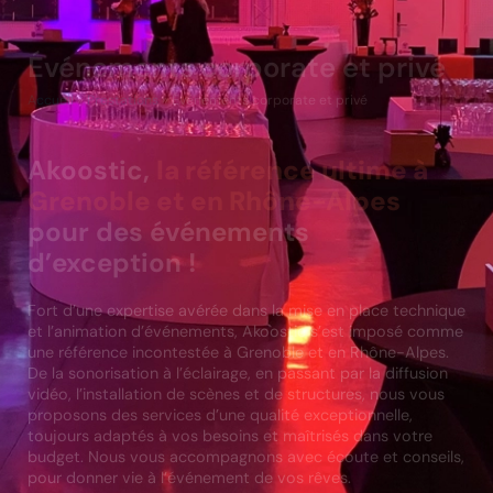
Événements corporate et privé
Accueil
»
Prestations
»
Événements corporate et privé
Akoostic,
la référence ultime à
Grenoble et en Rhône-Alpes
pour des événements
d’exception !
Fort d’une expertise avérée dans la mise en place technique
et l’animation d’événements, Akoostic s’est imposé comme
une référence incontestée à Grenoble et en Rhône-Alpes.
De la sonorisation à l’éclairage, en passant par la diffusion
vidéo, l’installation de scènes et de structures, nous vous
proposons des services d’une qualité exceptionnelle,
toujours adaptés à vos besoins et maîtrisés dans votre
budget. Nous vous accompagnons avec écoute et conseils,
pour donner vie à l’événement de vos rêves.