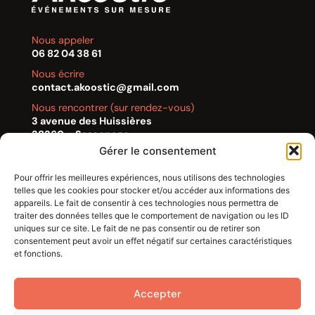
Nous appeler
06 82 04 38 61
Nous écrire
contact.akoostic@gmail.com
Nous rencontrer (sur rendez-vous)
3 avenue des Huissières
38360 – Sassenage
Gérer le consentement
Navigation
Pour offrir les meilleures expériences, nous utilisons des technologies
telles que les cookies pour stocker et/ou accéder aux informations des
Accueil
appareils. Le fait de consentir à ces technologies nous permettra de
Notre histoire
traiter des données telles que le comportement de navigation ou les ID
Formulaire de contact
uniques sur ce site. Le fait de ne pas consentir ou de retirer son
Actualités
consentement peut avoir un effet négatif sur certaines caractéristiques
et fonctions.
Nos prestations et nos services
Événement sportif
Événement corporate et privé
Accepter
Concert et festival