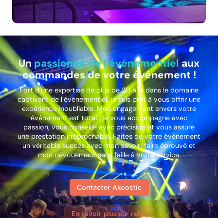
Un
passionné de l’événementiel
aux
commandes de votre événement !
Fort d’une expertise de plus de 20 ans dans le domaine
captivant de l’événementiel, je suis prêt à vous offrir une
expérience inoubliable. Mon engagement envers votre
événement est total : je vous accompagne avec
passion, vous conseille avec précision et vous assure
une prestation irréprochable. Faites de votre événement
un véritable succès avec mon savoir-faire éprouvé et
mon dévouement sans faille à votre service.
Contacter Akoostic
En savoir plus sur nous