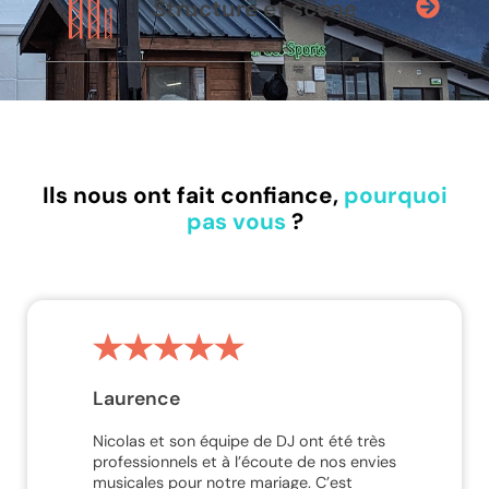
Structure et scène
Ils nous ont fait confiance,
pourquoi
pas vous
?
Laurence
Mano
Nicolas et son équipe de DJ ont été très
Nous avo
professionnels et à l’écoute de nos envies
notre ma
musicales pour notre mariage. C’est
Professi